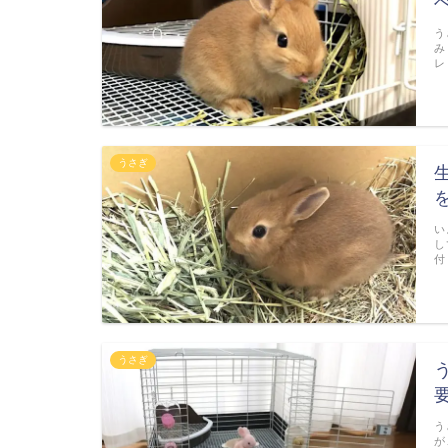
う
み
レ
うさぎ
い
し
付
うさぎ
う
が