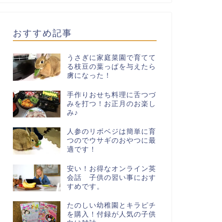
おすすめ記事
うさぎに家庭菜園で育てて
る枝豆の葉っぱを与えたら
虜になった！
手作りおせち料理に舌つづ
みを打つ！お正月のお楽し
み♪
人参のリボベジは簡単に育
つのでウサギのおやつに最
適です！
安い！お得なオンライン英
会話 子供の習い事におす
すめです。
たのしい幼稚園とキラピチ
を購入！付録が人気の子供