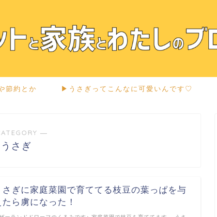
メや節約とか
▶︎うさぎってこんなに可愛いんです♡
CATEGORY ―
うさぎ
うさぎに家庭菜園で育ててる枝豆の葉っぱを与
えたら虜になった！