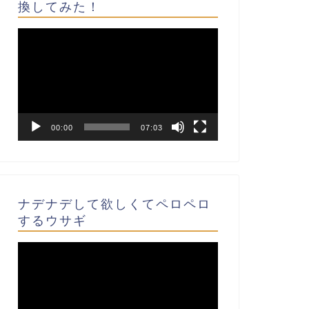
換してみた！
動
画
プ
レ
ー
ヤ
ー
00:00
07:03
ナデナデして欲しくてペロペロ
するウサギ
動
画
プ
レ
ー