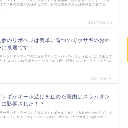
ザーランドドワーフのくるみです♪ 家庭菜園で枝豆を育ててます。 うさ
はマメ科の植物が大好きなので、育てた枝豆の葉っぱを乾燥させてお
 …
2021-06-09
人参のリボベジは簡単に育つのでウサギのおや
つに最適です！
ザーランドドワーフのくるみです♪ ニンジンのヘタから葉っぱが再生して
た！ ニンジンはリボーンベジタブル（再生野菜）なので、生えてきた …
2021-06-01
ウサギがボール遊びを止めた理由はスラムダン
クに影響された！？
ザーランドドワーフのくるみです♪ ボールで遊んでる姿がかわいくて、キ
ンキュンしちゃいます♡ ボール遊びに夢中だったウサギが突然止めて …