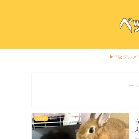
▶︎B級グル
― 
うさぎ